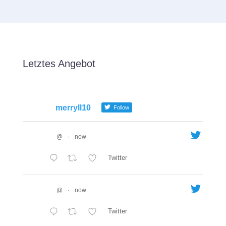
Letztes Angebot
merryll10
Follow
@
·
now
Twitter
@
·
now
Twitter