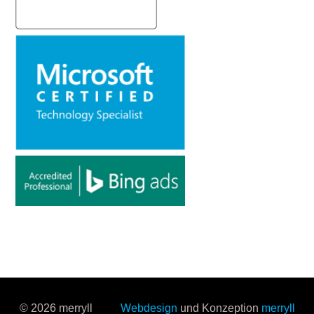
© 2026 merryll
Webdesign
und Konzeption
merryll