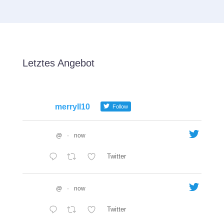
Letztes Angebot
merryll10
Follow
@
·
now
Twitter
@
·
now
Twitter