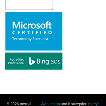
© 2026 merryll
Webdesign
und Konzeption
merryll