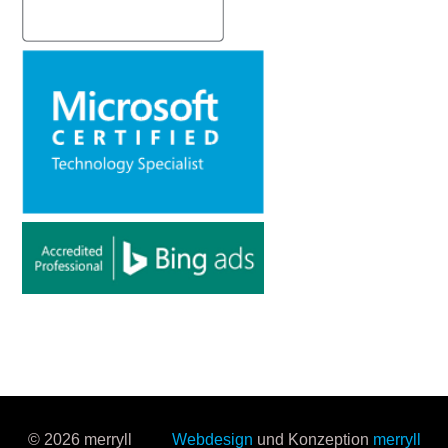
© 2026 merryll
Webdesign
und Konzeption
merryll