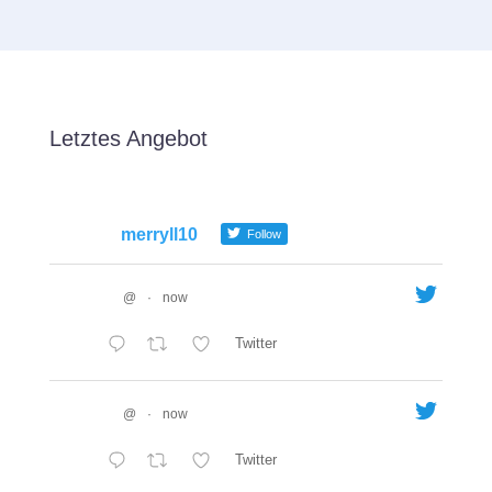
Letztes Angebot
merryll10
Follow
@
·
now
Twitter
@
·
now
Twitter