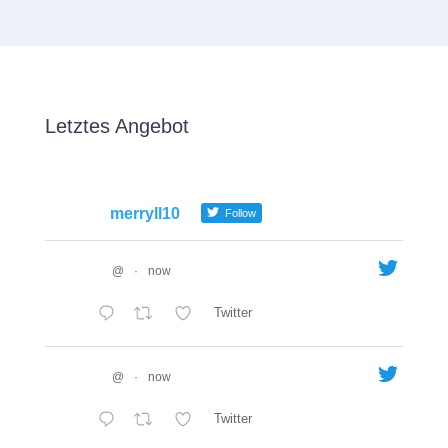
Letztes Angebot
merryll10
Follow
@
·
now
Twitter
@
·
now
Twitter