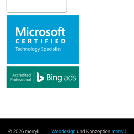
© 2026 merryll
Webdesign
und Konzeption
merryll