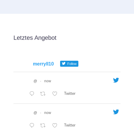
Letztes Angebot
merryll10
Follow
@
·
now
Twitter
@
·
now
Twitter