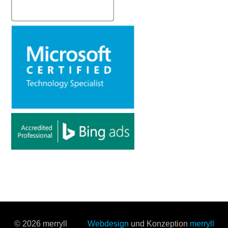
© 2026 merryll
Webdesign
und Konzeption
merryll