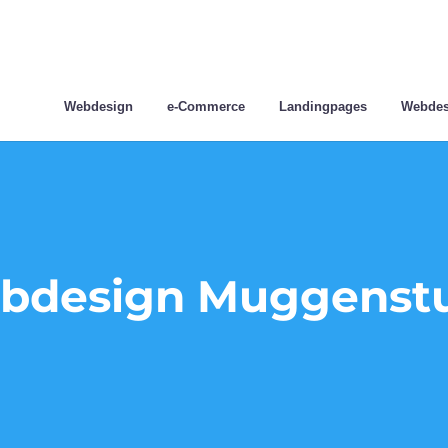
Webdesign
e-Commerce
Landingpages
Webdes
bdesign Muggenst