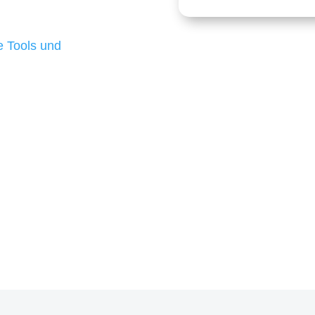
 die für ihr
d besten Ergebnisse
 Tools und
, um unsere Kunden in
m Projekt?