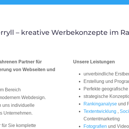
ryll – kreative Werbekonzepte im
ahrenen Partner für
Unsere Leistungen
erung von Webseiten und
unverbindliche Erstbe
Erstellung und Progr
Perfekte geografische 
im Bereich
strategische Konzepti
, modernem Webdesign.
Rankinganalyse
und P
uns individuelle
Textentwicklung
,
Soci
hes Unternehmen.
Contentmarketing
 für Sie komplette
Fotografien
und Videos