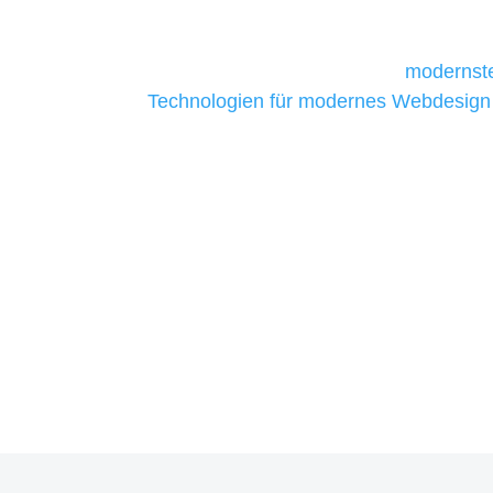
daher Tools und Technologien benötigen,
Unternehmen die kostengünstigsten un
liefern. Daher verwenden wir
modernste
Technologien für modernes Webdesign
allen Webprojekten zufriedenzustellen.
Sie haben Fragen zu Ihre
07121 / 9294977
info@merryll.de