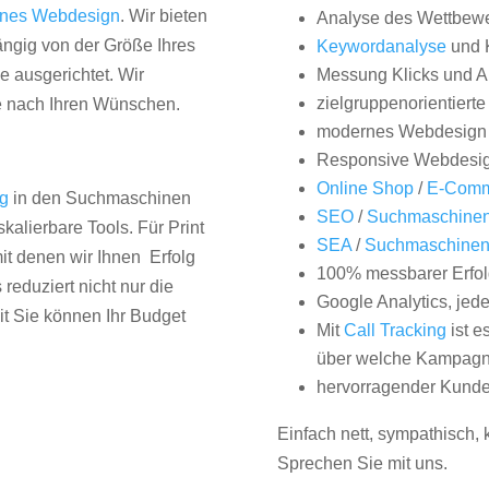
nes Webdesign
. Wir bieten
Analyse des Wettbew
hängig von der Größe Ihres
Keywordanalyse
und 
 ausgerichtet. Wir
Messung Klicks und A
zielgruppenorientiert
e nach Ihren Wünschen.
modernes Webdesign
Responsive Webdesi
Online Shop
/
E-Comm
ng
in den Suchmaschinen
SEO
/
Suchmaschinen
kalierbare Tools. Für Print
SEA
/
Suchmaschine
it denen wir Ihnen Erfolg
100% messbarer Erfol
duziert nicht nur die
Google Analytics, jed
it Sie können Ihr Budget
Mit
Call Tracking
ist e
über welche Kampagne
hervorragender Kunde
Einfach nett, sympathisch,
Sprechen Sie mit uns.