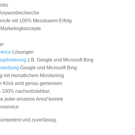
erbs
Keywordrecherche
nrufe mit 100% Messbarem Erfolg
e Marketingkonzepte
gn
erce
Lösungen
optimierung
z.B. Google und Microsoft Bing
nwerbung
Google und Microsoft Bing
g mit monatlichem Monitorring
er Klick wird genau gemessen
s 100% nachvollziehbar,
 jeder einzelne Anruf kommt
nservice
 kompetent und zuverlässig.