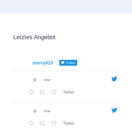
Letztes Angebot
merryll10
Follow
@
·
now
Twitter
@
·
now
Twitter