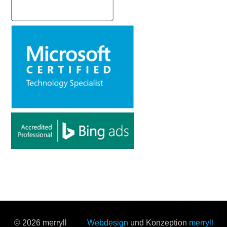
© 2026 merryll
Webdesign
und Konzeption
merryll