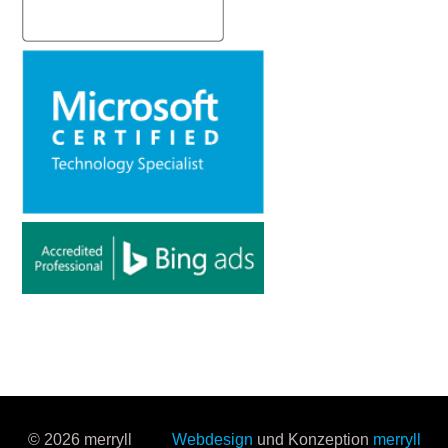
© 2026 merryll
Webdesign
und Konzeption
merryll