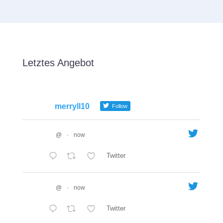
Letztes Angebot
merryll10
Follow
@
·
now
Twitter
@
·
now
Twitter