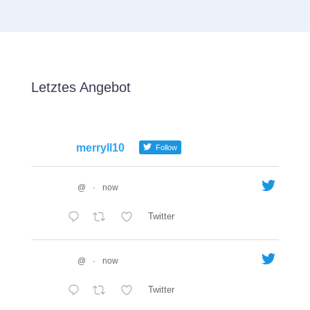
Letztes Angebot
merryll10
Follow
@
·
now
Twitter
@
·
now
Twitter