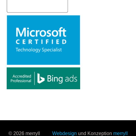
© 2026 merryll
Webdesign
und Konzeption
merryll