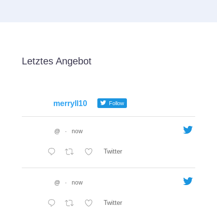
Letztes Angebot
merryll10
Follow
@
·
now
Twitter
@
·
now
Twitter