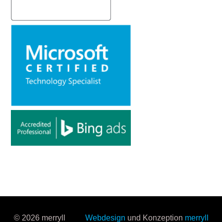
© 2026 merryll
Webdesign
und Konzeption
merryll