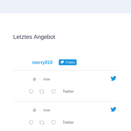
Letztes Angebot
merryll10
Follow
@
·
now
Twitter
@
·
now
Twitter