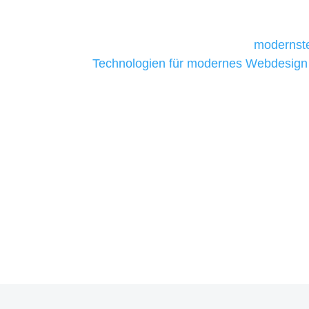
daher Tools und Technologien benötigen,
Unternehmen die kostengünstigsten un
liefern. Daher verwenden wir
modernste
Technologien für modernes Webdesign
allen Webprojekten zufriedenzustellen.
Sie haben Fragen zu Ihre
07121 / 9294977
info@merryll.de