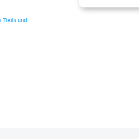
 die für ihr
d besten Ergebnisse
 Tools und
, um unsere Kunden in
m Projekt?