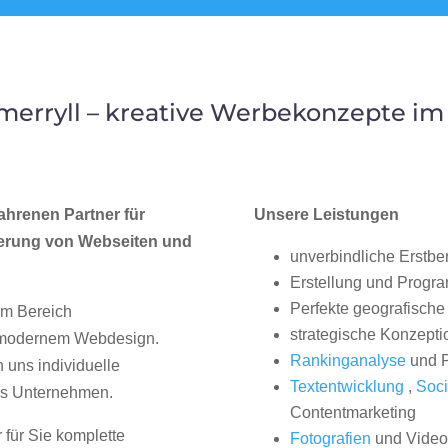
erryll – kreative Werbekonzepte i
ahrenen Partner für
Unsere Leistungen
erung von Webseiten und
unverbindliche Erstbe
Erstellung und Progr
Perfekte geografische 
im Bereich
strategische Konzepti
, modernem Webdesign.
Rankinganalyse
und P
uns individuelle
Textentwicklung
,
Soci
hes Unternehmen.
Contentmarketing
 für Sie komplette
Fotografien
und Videos