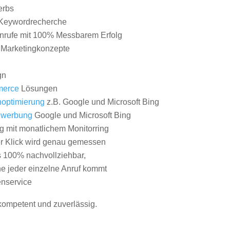
erbs
Keywordrecherche
nrufe mit 100% Messbarem Erfolg
e Marketingkonzepte
gn
erce
Lösungen
optimierung
z.B. Google und Microsoft Bing
nwerbung
Google und Microsoft Bing
g mit monatlichem Monitorring
er Klick wird genau gemessen
s 100% nachvollziehbar,
 jeder einzelne Anruf kommt
nservice
 kompetent und zuverlässig.