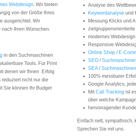
nes Webdesign
. Wir bieten
Analyse des Wettbew
hängig von der Größe Ihres
Keywordanalyse
und 
 ausgerichtet. Wir
Messung Klicks und A
zielgruppenorientiert
e nach Ihren Wünschen.
modernes Webdesign
Responsive Webdesi
Online Shop
/
E-Comm
ng
in den Suchmaschinen
SEO
/
Suchmaschinen
kalierbare Tools. Für Print
SEA
/
Suchmaschine
it denen wir Ihnen Erfolg
100% messbarer Erfol
duziert nicht nur die
Google Analytics, jed
it Sie können Ihr Budget
Mit
Call Tracking
ist e
über welche Kampagne
hervorragender Kunde
Einfach nett, sympathisch,
Sprechen Sie mit uns.