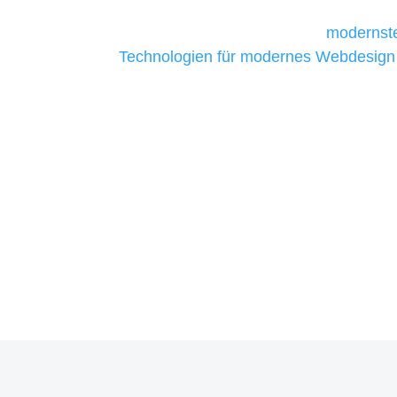
Unternehmen die kostengünstigsten un
liefern. Daher verwenden wir
modernste
Technologien für modernes Webdesign
allen Webprojekten zufriedenzustellen.
Sie haben Fragen zu Ihre
07121 / 9294977
info@merryll.de