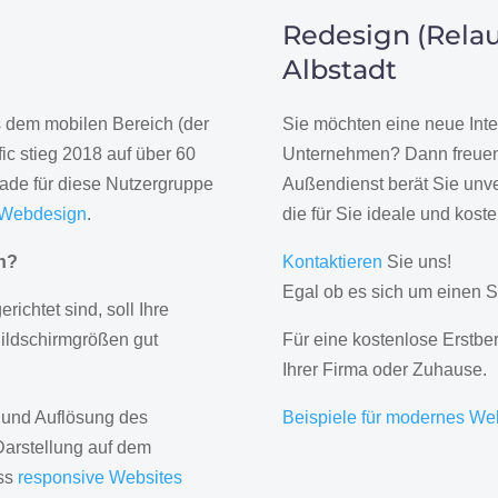
Redesign (Relau
Albstadt
us dem mobilen Bereich (der
Sie möchten eine neue Inte
ic stieg 2018 auf über 60
Unternehmen? Dann freuen 
rade für diese Nutzergruppe
Außendienst berät Sie unve
 Webdesign
.
die für Sie ideale und kost
gn?
Kontaktieren
Sie uns!
Egal ob es sich um einen S
erichtet sind, soll Ihre
Bildschirmgrößen gut
Für eine kostenlose Erstbe
Ihrer Firma oder Zuhause.
 und Auflösung des
Beispiele für modernes We
Darstellung auf dem
ass
responsive Websites