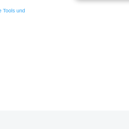
d besten Ergebnisse
 Tools und
, um unsere Kunden in
m Projekt?