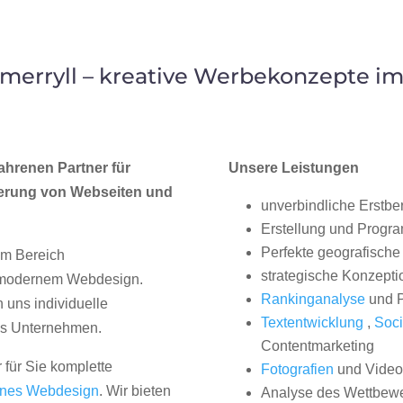
erryll – kreative Werbekonzepte i
ahrenen Partner für
Unsere Leistungen
erung von Webseiten und
unverbindliche Erstbe
Erstellung und Progr
Perfekte geografische 
im Bereich
strategische Konzepti
, modernem Webdesign.
Rankinganalyse
und P
uns individuelle
Textentwicklung
,
Soci
hes Unternehmen.
Contentmarketing
 für Sie komplette
Fotografien
und Videos
nes Webdesign
. Wir bieten
Analyse des Wettbew