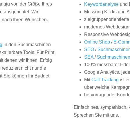
hängig von der Größe Ihres
Keywordanalyse
und 
 ausgerichtet. Wir
Messung Klicks und A
zielgruppenorientiert
e nach Ihren Wünschen.
modernes Webdesign
Responsive Webdesi
Online Shop
/
E-Comm
ng
in den Suchmaschinen
SEO
/
Suchmaschinen
kalierbare Tools. Für Print
SEA
/
Suchmaschine
it denen wir Ihnen Erfolg
100% messbarer Erfol
duziert nicht nur die
Google Analytics, jed
it Sie können Ihr Budget
Mit
Call Tracking
ist e
über welche Kampagne
hervorragender Kunde
Einfach nett, sympathisch,
Sprechen Sie mit uns.