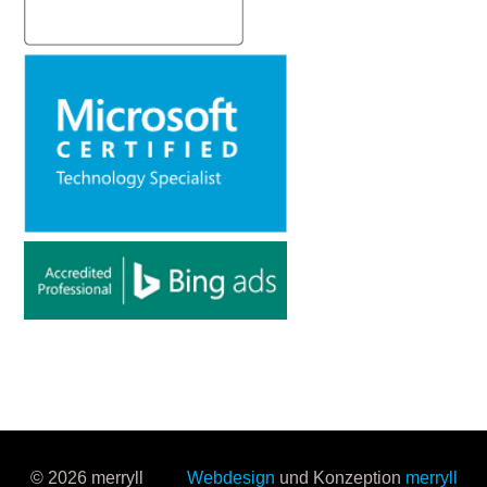
© 2026 merryll
Webdesign
und Konzeption
merryll