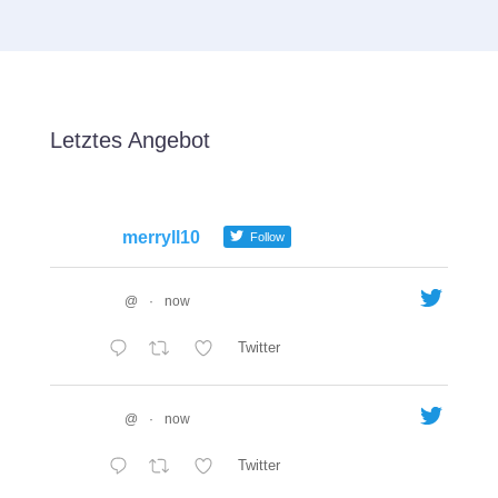
Letztes Angebot
merryll10
Follow
@
·
now
Twitter
@
·
now
Twitter